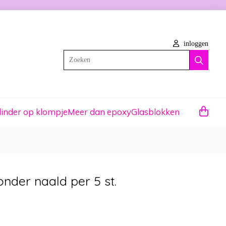
inloggen
Zoeken
linder op klompje
Meer dan epoxy
Glasblokken
onder naald per 5 st.