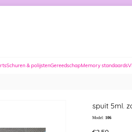
rts
Schuren & polijsten
Gereedschap
Memory standaards
V
spuit 5ml. z
Model:
106