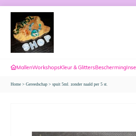
Mallen
Workshops
Kleur & Glitters
Bescherming
Inse
Home
>
Gereedschap
>
spuit 5ml. zonder naald per 5 st.