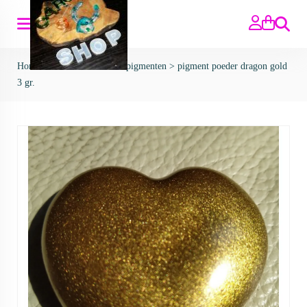
Zoeken
Home
>
Kleur & Glitters
>
pigmenten
>
pigment poeder dragon gold
3 gr.