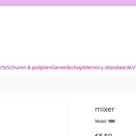
rts
Schuren & polijsten
Gereedschap
Memory standaards
V
mixer
Model:
900