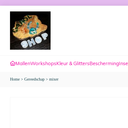
Mallen
Workshops
Kleur & Glitters
Bescherming
Inse
Home
>
Gereedschap
>
mixer