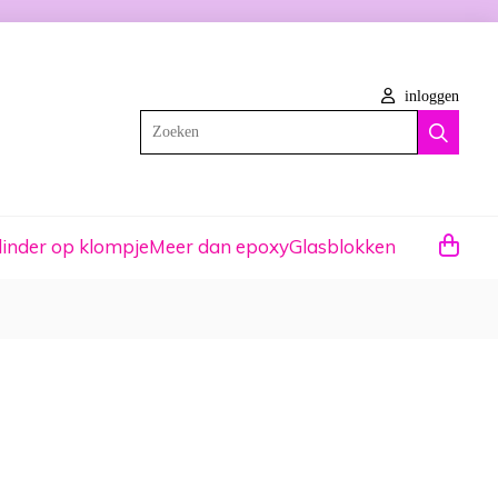
inloggen
Zoeken
linder op klompje
Meer dan epoxy
Glasblokken