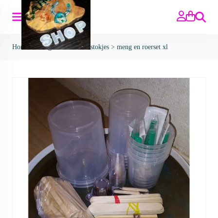
Zoeken
Home
>
mengbekers en roerstokjes
>
meng en roerset xl