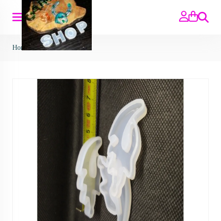
Zoeken
Home
>
Mallen
>
mal vlam