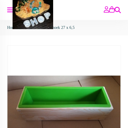
Zoeken
Home
>
Mallen
>
mal rechthoek 27 x 6,5