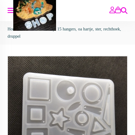
Zoeken
Home
>
Mallen
>
mal matje 15 hangers, oa hartje, ster, rechthoek,
druppel