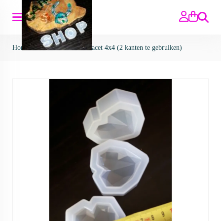
Zoeken
Home
>
Mallen
>
mal hart facet 4x4 (2 kanten te gebruiken)