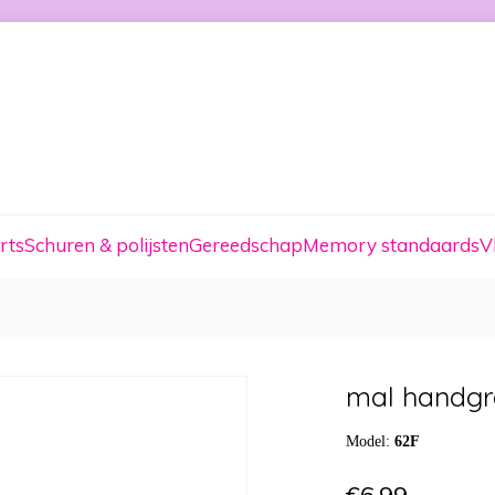
rts
Schuren & polijsten
Gereedschap
Memory standaards
V
mal handgr
Model:
62F