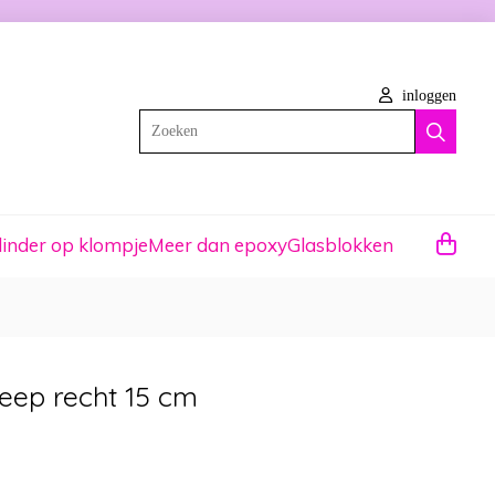
inloggen
Zoeken
linder op klompje
Meer dan epoxy
Glasblokken
eep recht 15 cm