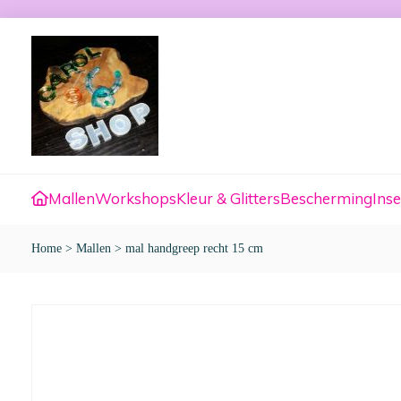
Mallen
Workshops
Kleur & Glitters
Bescherming
Inse
Home
>
Mallen
>
mal handgreep recht 15 cm