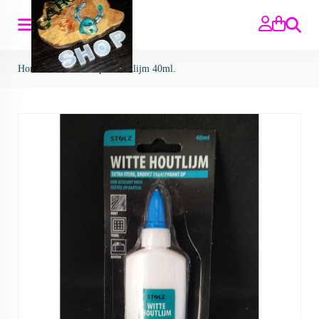
Zoeken
Home
>
Gereedschap
>
houtlijm 40ml.