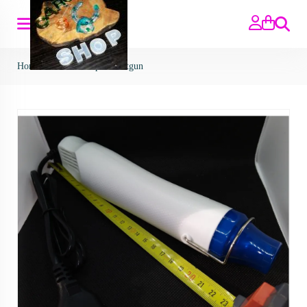
Zoeken
Home
>
Gereedschap
>
Heatgun