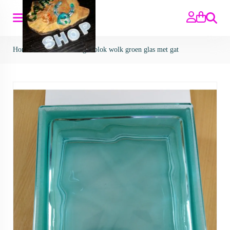
Zoeken
Home
>
Glasblokken
>
glasblok wolk groen glas met gat