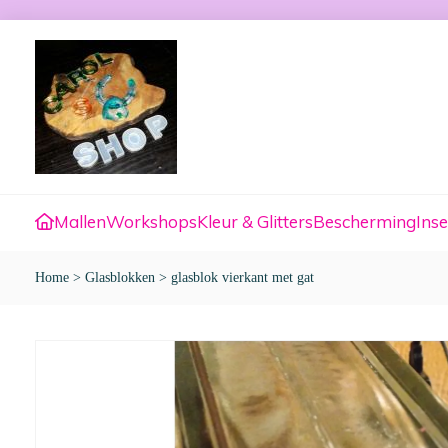
Mallen
Workshops
Kleur & Glitters
Bescherming
Inse
Home
>
Glasblokken
>
glasblok vierkant met gat