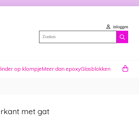
inloggen
Zoeken
linder op klompje
Meer dan epoxy
Glasblokken
erkant met gat