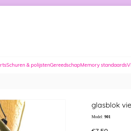
rts
Schuren & polijsten
Gereedschap
Memory standaards
V
glasblok vi
Model:
901