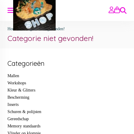
Zoeken
Home
>
Categorie niet gevonden!
Categorie niet gevonden!
Categorieën
Mallen
Workshops
Kleur & Glitters
Bescherming
Inserts
Schuren & polijsten
Gereedschap
Memory standaards
Vlinder op klompje